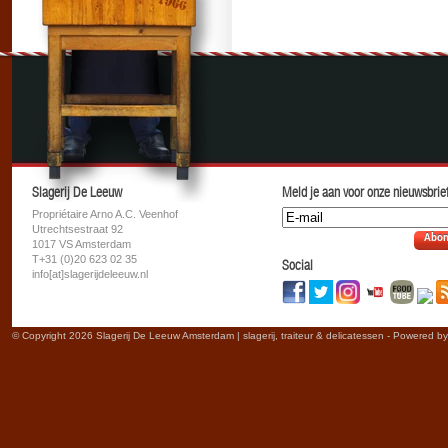
Slagerij De Leeuw
Meld je aan voor onze nieuwsbrief
Propriétaire Arno A.C. Veenhof
Utrechtsestraat 92
Abon
1017 VS Amsterdam
T+31 (0)20 623 02 35
Social
info[at]slagerijdeleeuw.nl
© Copyright 2026 Slagerij De Leeuw Amsterdam | slagerij, traiteur & delicatessen - Powered b