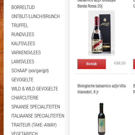
Balsamico azijn Giuseppe
B
Banda Rossa 20j
Q
BORRELTIJD
ONTBIJT/LUNCH/BRUNCH
TRUFFEL
RUNDVLEES
KALFSVLEES
VARKENSVLEES
LAMSVLEES
€98,50
Bekijk
SCHAAP (ooi/gerijpt)
GEVOGELTE
Biologische balsamico azijn Villa
B
WILD & WILD GEVOGELTE
Manodori, 8 jr
R
CHARCUTERIE
SPAANSE SPECIALITEITEN
ITALIAANSE SPECIALITEITEN
TRAITEUR (TAKE-AWAY)
VEGETARISCH