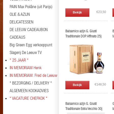
PAIN Max Poilâne (uit Parijs)
€23,50
Bekijk
OLIE & AZIJN
DELICATESSEN
DE LEEUW CADEAUBON
Balsamico azijn G. Giusti
B
Traditionale DOP Affinato 25j
M
CADEAUS
Big Green Egg verkooppunt
Slagerij De Leeuw TV
* 25 JAAR *
IN MEMORIAM Henk
IN MEMORIAM: Fred de Leeuw
* BEZORGING / DELIVERY *
€148,50
Bekijk
ALGEMEEN KOOKADVIES
* VACATURE CHEFKOK *
Balsamico azijn G. Giusti
G
Traditionale Extra Vecchio 30j
b