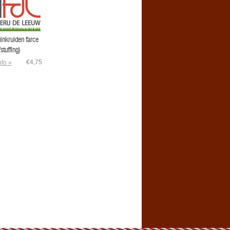
uinkruiden farce
/stuffing)
€4,75
nfo »