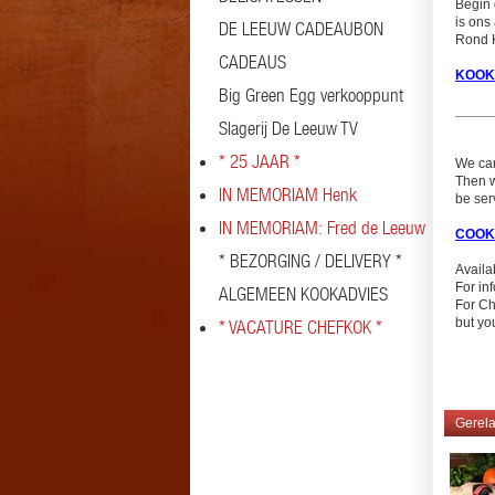
Begin 
is ons
DE LEEUW CADEAUBON
Rond K
CADEAUS
KOOK
Big Green Egg verkooppunt
_____
Slagerij De Leeuw TV
* 25 JAAR *
We can
Then w
IN MEMORIAM Henk
be ser
IN MEMORIAM: Fred de Leeuw
COOK
* BEZORGING / DELIVERY *
Availa
For in
ALGEMEEN KOOKADVIES
For Ch
but yo
* VACATURE CHEFKOK *
Gerela