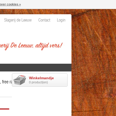
over cookies »
Slagerij de Leeuw
Contact
Login
Winkelmandje
, free range (kalkoen)
0 product(en)