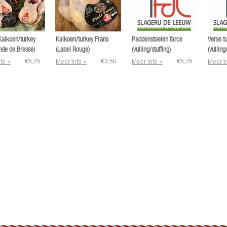
Kalkoen/turkey
Kalkoen/turkey Frans
Paddenstoelen farce
Verse t
nde de Bresse)
(Label Rouge)
(vulling/stuffing)
(vulling
€5,25
€3,50
€5,75
fo »
Meer info »
Meer info »
Meer i