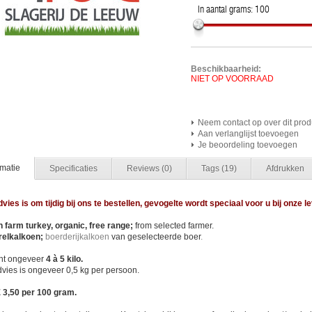
In aantal grams:
100
Beschikbaarheid:
NIET OP VOORRAAD
Neem contact op over dit prod
Aan verlanglijst toevoegen
Je beoordeling toevoegen
rmatie
Specificaties
Reviews
(0)
Tags
(19)
Afdrukken
vies is om tijdig bij ons te bestellen, gevogelte wordt speciaal voor u bij onze l
 farm turkey, organic, free range;
from selected farmer.
relkalkoen;
boerderijkalkoen
van geselecteerde boer
.
ht ongeveer
4 à 5 kilo.
vies is ongeveer 0,5 kg per persoon.
E 3,50 per 100 gram.