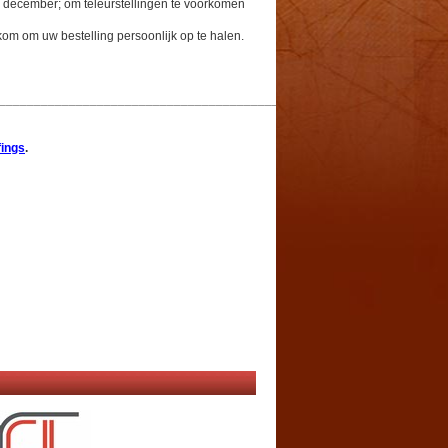
d december; om teleurstellingen te voorkomen
om om uw bestelling persoonlijk op te halen.
_________________________________
_________
fings
.