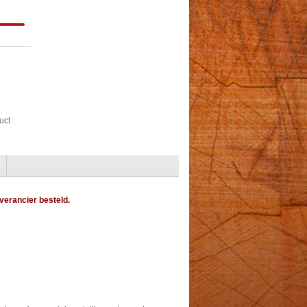
uct
everancier besteld.