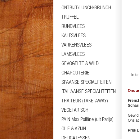
ONTBIJT/LUNCH/BRUNCH
TRUFFEL
RUNDVLEES
KALFSVLEES
VARKENSVLEES
LAMSVLEES
GEVOGELTE & WILD
CHARCUTERIE
Info
SPAANSE SPECIALITEITEN
ITALIAANSE SPECIALITEITEN
Ons ad
TRAITEUR (TAKE-AWAY)
French
Schar
VEGETARISCH
Gewic
PAIN Max Poilâne (uit Parijs)
Ons ad
OLIE & AZIJN
Prijs 
DELICATESSEN