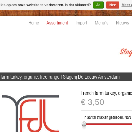
kies op om onze website te verbeteren. Is dat akkoord?
Ja
Nee
Meer 
Home
Assortiment
Import
Menu's
Nieuws
farm turkey, organic, free range | Slagerij De Leeuw Amsterdam
French farm turkey, organic
€
€3,50
3,50
In aantal stukken gesneden:
NaN