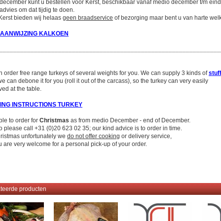
december kunt u bestellen voor Kerst, beschikbaar vanaf medio december t/m ein
 advies om dat tijdig te doen.
erst bieden wij helaas
geen braadservice
of bezorging maar bent u van harte welk
AANWIJZING KALKOEN
________________________________________________________________
 order free range turkeys of several weights for you. We can supply 3 kinds of
stuf
e can debone it for you (roll it out of the carcass), so the turkey can very easily
ved at the table.
ING INSTRUCTIONS TURKEY
ble to order for
Christmas
as from medio December - end of December.
fo please call +31 (0)20 623 02 35; our kind advice is to order in time.
ristmas unfortunately we
do not offer cooking
or delivery service,
u are very welcome for a personal pick-up of your order.
teerde producten