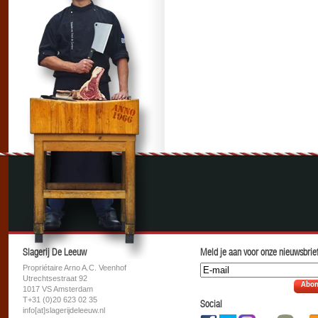
Slagerij De Leeuw
Meld je aan voor onze nieuwsbrief
Propriétaire Arno A.C. Veenhof
Utrechtsestraat 92
Abon
1017 VS Amsterdam
T+31 (0)20 623 02 35
Social
info[at]slagerijdeleeuw.nl