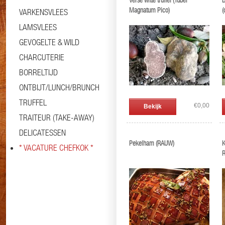
Verse witte truffel (Tuber
B
Magnatum Pico)
(
VARKENSVLEES
LAMSVLEES
GEVOGELTE & WILD
CHARCUTERIE
BORRELTIJD
ONTBIJT/LUNCH/BRUNCH
TRUFFEL
€0,00
Bekijk
TRAITEUR (TAKE-AWAY)
DELICATESSEN
Pekelham (RAUW)
K
* VACATURE CHEFKOK *
R