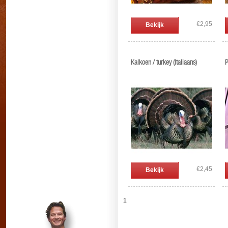
€2,95
Bekijk
Kalkoen / turkey (Italiaans)
P
€2,45
Bekijk
1