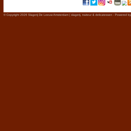
© Copyright 2026 Slagerij De Leeuw Amsterdam | slagerij, traiteur & delicatessen - Powered b