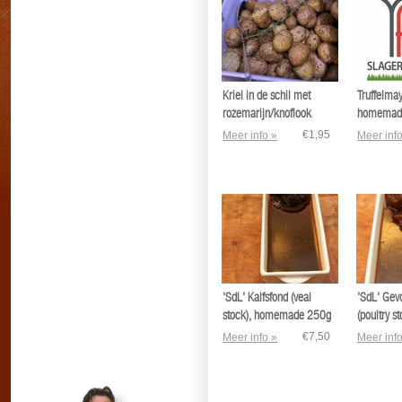
Kriel in de schil met
Truffelma
rozemarijn/knoflook
homemad
€1,95
Meer info »
Meer info
'SdL' Kalfsfond (veal
'SdL' Gev
stock), homemade 250g
(poultry st
homemad
€7,50
Meer info »
Meer info