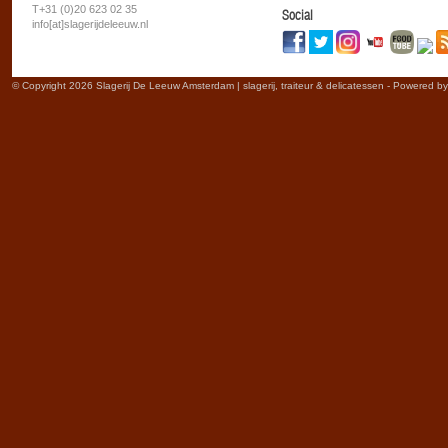
T+31 (0)20 623 02 35
Social
info[at]slagerijdeleeuw.nl
© Copyright 2026 Slagerij De Leeuw Amsterdam | slagerij, traiteur & delicatessen - Powered b