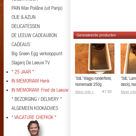
PAIN Max Poilâne (uit Parijs)
#broth #fond
OLIE & AZIJN
DELICATESSEN
DE LEEUW CADEAUBON
Gerelateerde producten
CADEAUS
Big Green Egg verkooppunt
Slagerij De Leeuw TV
* 25 JAAR *
'SdL' Wagyu runderfond,
'SdL' Lam
IN MEMORIAM Henk
homemade 250g
stock), 
IN MEMORIAM: Fred de Leeuw
€7,50
Meer info »
Meer info
* BEZORGING / DELIVERY *
ALGEMEEN KOOKADVIES
* VACATURE CHEFKOK *