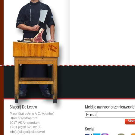
Slagerij De Leeuw
Meld je aan voor onze nieuwsbrief
Propriétaire Arno A.C. Veenhof
Utrechtsestraat 92
Abon
1017 VS Amsterdam
T+31 (0)20 623 02 35
Social
info[at]slagerijdeleeuw.nl