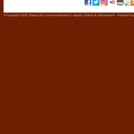
© Copyright 2026 Slagerij De Leeuw Amsterdam | slagerij, traiteur & delicatessen - Powered b