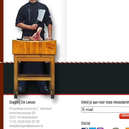
Slagerij De Leeuw
Meld je aan voor onze nieuwsbrief
Propriétaire Arno A.C. Veenhof
Utrechtsestraat 92
Abon
1017 VS Amsterdam
T+31 (0)20 623 02 35
Social
info[at]slagerijdeleeuw.nl