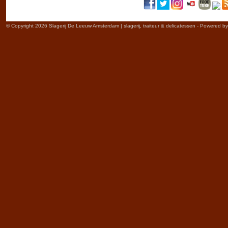
© Copyright 2026 Slagerij De Leeuw Amsterdam | slagerij, traiteur & delicatessen - Powered b