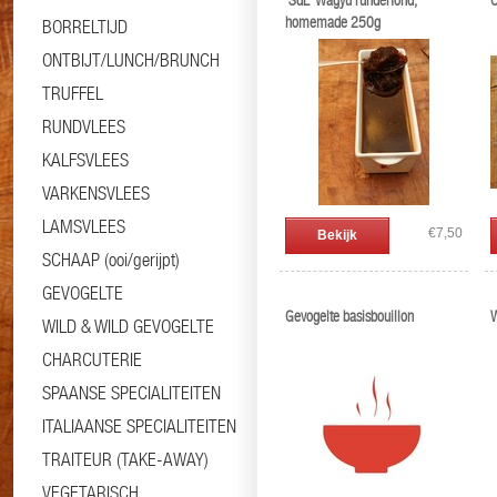
'SdL' Wagyu runderfond,
O
homemade 250g
BORRELTIJD
ONTBIJT/LUNCH/BRUNCH
TRUFFEL
RUNDVLEES
KALFSVLEES
VARKENSVLEES
LAMSVLEES
€7,50
Bekijk
SCHAAP (ooi/gerijpt)
GEVOGELTE
Gevogelte basisbouillon
W
WILD & WILD GEVOGELTE
CHARCUTERIE
SPAANSE SPECIALITEITEN
ITALIAANSE SPECIALITEITEN
TRAITEUR (TAKE-AWAY)
VEGETARISCH