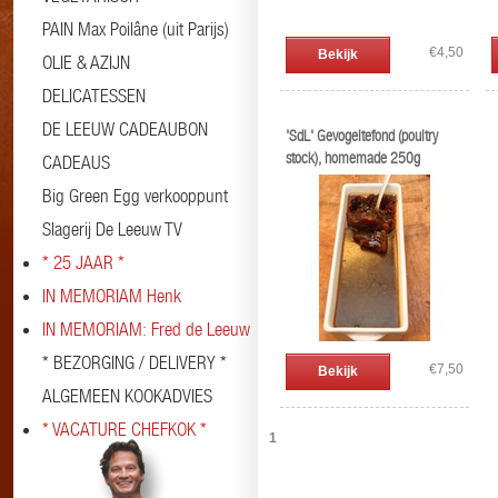
PAIN Max Poilâne (uit Parijs)
€4,50
Bekijk
OLIE & AZIJN
DELICATESSEN
DE LEEUW CADEAUBON
'SdL' Gevogeltefond (poultry
stock), homemade 250g
CADEAUS
Big Green Egg verkooppunt
Slagerij De Leeuw TV
* 25 JAAR *
IN MEMORIAM Henk
IN MEMORIAM: Fred de Leeuw
* BEZORGING / DELIVERY *
€7,50
Bekijk
ALGEMEEN KOOKADVIES
* VACATURE CHEFKOK *
1