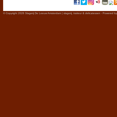
© Copyright 2026 Slagerij De Leeuw Amsterdam | slagerij, traiteur & delicatessen - Powered b