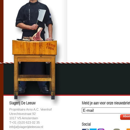
Slagerij De Leeuw
Meld je aan voor onze nieuwsbrief
Propriétaire Arno A.C. Veenhof
Utrechtsestraat 92
Abon
1017 VS Amsterdam
T+31 (0)20 623 02 35
Social
info[at]slagerijdeleeuw.nl