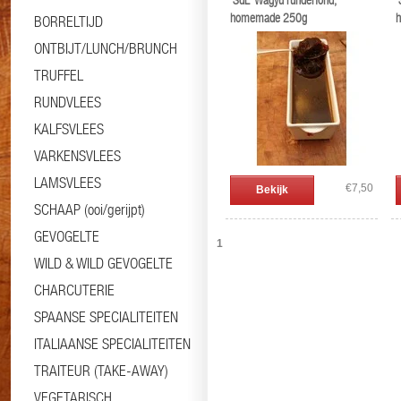
'SdL' Wagyu runderfond,
'
homemade 250g
BORRELTIJD
ONTBIJT/LUNCH/BRUNCH
TRUFFEL
RUNDVLEES
KALFSVLEES
VARKENSVLEES
LAMSVLEES
€7,50
Bekijk
SCHAAP (ooi/gerijpt)
GEVOGELTE
1
WILD & WILD GEVOGELTE
CHARCUTERIE
SPAANSE SPECIALITEITEN
ITALIAANSE SPECIALITEITEN
TRAITEUR (TAKE-AWAY)
VEGETARISCH