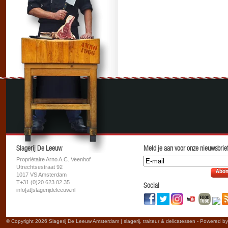
Slagerij De Leeuw
Meld je aan voor onze nieuwsbrief
Propriétaire Arno A.C. Veenhof
Utrechtsestraat 92
Abon
1017 VS Amsterdam
T+31 (0)20 623 02 35
Social
info[at]slagerijdeleeuw.nl
© Copyright 2026 Slagerij De Leeuw Amsterdam | slagerij, traiteur & delicatessen - Powered b