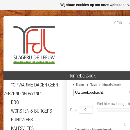
Wij slaan cookies op om onze website te v
Home
kinnebakspek
*OP WARME DAGEN GEEN
Home
Tags
kinnebakspek
VERZENDING PostNL*
BBQ
Stel hier uw budget i
Prijs
WORSTEN & BURGERS
RUNDVLEES
1
KALFSVLEES