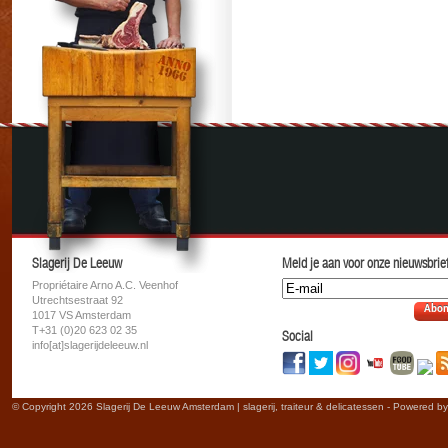
Slagerij De Leeuw
Meld je aan voor onze nieuwsbrief
Propriétaire Arno A.C. Veenhof
Utrechtsestraat 92
Abon
1017 VS Amsterdam
T+31 (0)20 623 02 35
Social
info[at]slagerijdeleeuw.nl
© Copyright 2026 Slagerij De Leeuw Amsterdam | slagerij, traiteur & delicatessen - Powered b