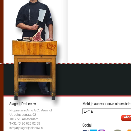
Slagerij De Leeuw
Meld je aan voor onze nieuwsbrief
Propriétaire Arno A.C. Veenhof
Utrechtsestraat 92
Abon
1017 VS Amsterdam
T+31 (0)20 623 02 35
Social
info[at]slagerijdeleeuw.nl