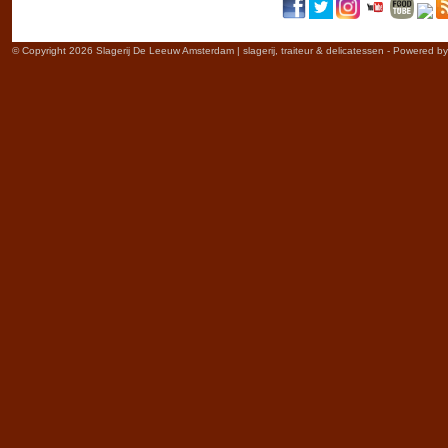
© Copyright 2026 Slagerij De Leeuw Amsterdam | slagerij, traiteur & delicatessen - Powered b