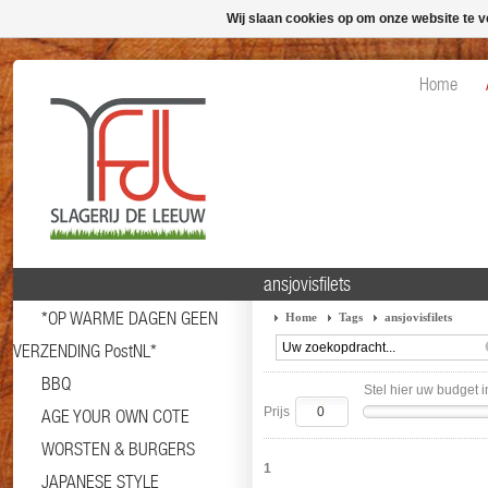
Wij slaan cookies op om onze website te v
Home
ansjovisfilets
*OP WARME DAGEN GEEN
Home
Tags
ansjovisfilets
VERZENDING PostNL*
BBQ
Stel hier uw budget i
Prijs
AGE YOUR OWN COTE
WORSTEN & BURGERS
1
JAPANESE STYLE