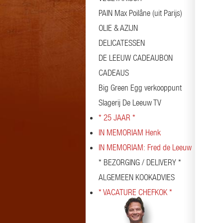
PAIN Max Poilâne (uit Parijs)
OLIE & AZIJN
DELICATESSEN
DE LEEUW CADEAUBON
CADEAUS
Big Green Egg verkooppunt
Slagerij De Leeuw TV
* 25 JAAR *
IN MEMORIAM Henk
IN MEMORIAM: Fred de Leeuw
* BEZORGING / DELIVERY *
ALGEMEEN KOOKADVIES
* VACATURE CHEFKOK *