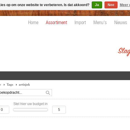
kies op om onze website te verbeteren. Is dat akkoord?
Ja
Nee
Meer 
Home
Assortiment
Import
Menu's
Nieuws
e
Tags
artisjok
Stel hier uw budget in