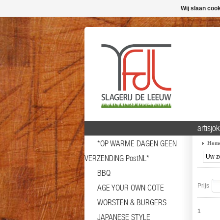
Wij slaan coo
artisjok
*OP WARME DAGEN GEEN
Hom
VERZENDING PostNL*
BBQ
Prijs
AGE YOUR OWN COTE
WORSTEN & BURGERS
1
JAPANESE STYLE