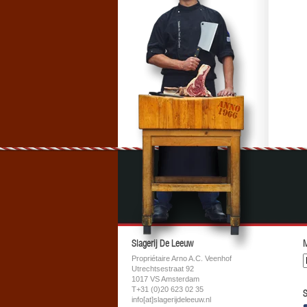
Slagerij De Leeuw
M
Propriétaire Arno A.C. Veenhof
Utrechtsestraat 92
1017 VS Amsterdam
T+31 (0)20 623 02 35
S
info[at]slagerijdeleeuw.nl