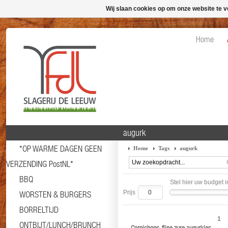
Wij slaan cookies op om onze website te v
Home
augurk
*OP WARME DAGEN GEEN
Home
Tags
augurk
VERZENDING PostNL*
BBQ
Stel hier uw budget i
Prijs
WORSTEN & BURGERS
BORRELTIJD
1
ONTBIJT/LUNCH/BRUNCH