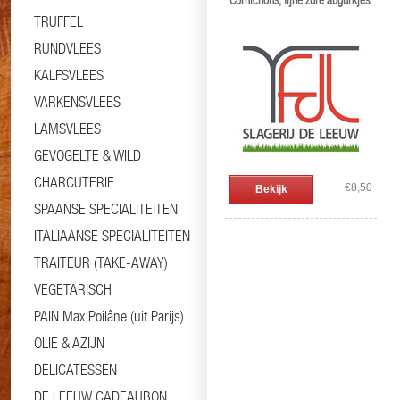
Cornichons, fijne zure augurkjes
TRUFFEL
RUNDVLEES
KALFSVLEES
VARKENSVLEES
LAMSVLEES
GEVOGELTE & WILD
CHARCUTERIE
€8,50
Bekijk
SPAANSE SPECIALITEITEN
ITALIAANSE SPECIALITEITEN
TRAITEUR (TAKE-AWAY)
VEGETARISCH
PAIN Max Poilâne (uit Parijs)
OLIE & AZIJN
DELICATESSEN
DE LEEUW CADEAUBON