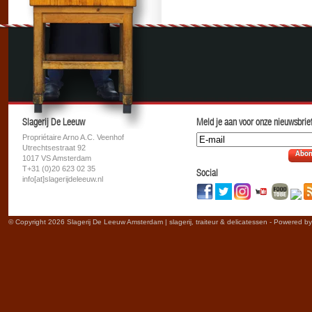
Slagerij De Leeuw
Meld je aan voor onze nieuwsbrief
Propriétaire Arno A.C. Veenhof
Utrechtsestraat 92
Abon
1017 VS Amsterdam
T+31 (0)20 623 02 35
Social
info[at]slagerijdeleeuw.nl
© Copyright 2026 Slagerij De Leeuw Amsterdam | slagerij, traiteur & delicatessen - Powered b