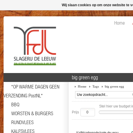
Wij slaan cookies op om onze website te v
Home
big green egg
*OP WARME DAGEN GEEN
Home
Tags
big green egg
VERZENDING PostNL*
BBQ
Stel hier uw budget i
Prijs
WORSTEN & BURGERS
RUNDVLEES
KALFSVLEES