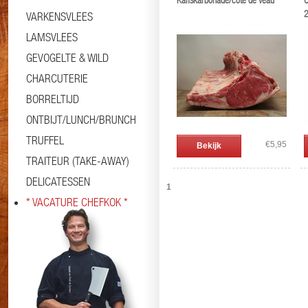
Kalfskarbonade/cote de veau
O
2
VARKENSVLEES
LAMSVLEES
GEVOGELTE & WILD
CHARCUTERIE
BORRELTIJD
ONTBIJT/LUNCH/BRUNCH
TRUFFEL
€5,95
Bekijk
TRAITEUR (TAKE-AWAY)
DELICATESSEN
1
* VACATURE CHEFKOK *