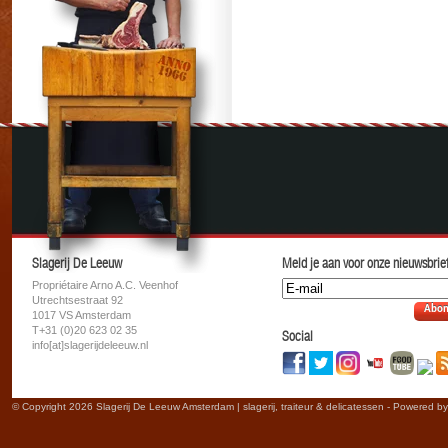
Slagerij De Leeuw
Meld je aan voor onze nieuwsbrief
Propriétaire Arno A.C. Veenhof
Utrechtsestraat 92
Abon
1017 VS Amsterdam
T+31 (0)20 623 02 35
Social
info[at]slagerijdeleeuw.nl
© Copyright 2026 Slagerij De Leeuw Amsterdam | slagerij, traiteur & delicatessen - Powered b