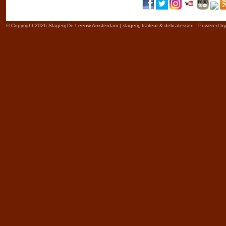
© Copyright 2026 Slagerij De Leeuw Amsterdam | slagerij, traiteur & delicatessen - Powered b