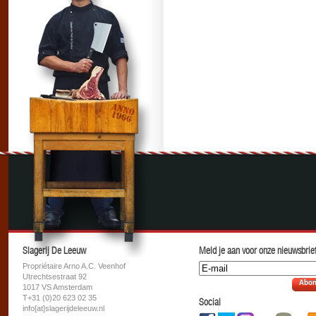
Slagerij De Leeuw
Meld je aan voor onze nieuwsbrief
Propriétaire Arno A.C. Veenhof
Utrechtsestraat 92
Abon
1017 VS Amsterdam
T+31 (0)20 623 02 35
Social
info[at]slagerijdeleeuw.nl