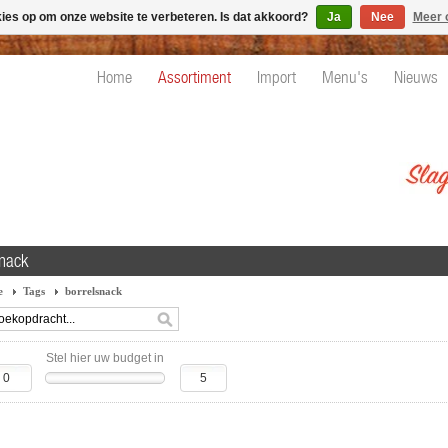
kies op om onze website te verbeteren. Is dat akkoord?
Ja
Nee
Meer 
Home
Assortiment
Import
Menu's
Nieuws
snack
e
Tags
borrelsnack
Stel hier uw budget in