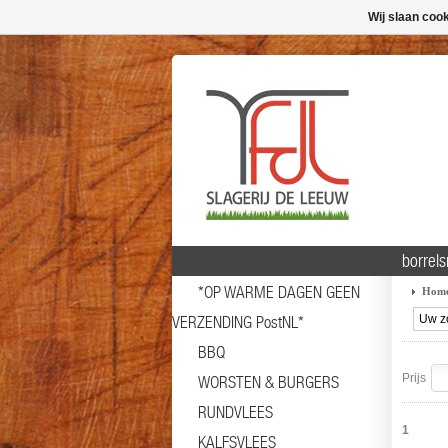
Wij slaan coo
borrel
*OP WARME DAGEN GEEN
Hom
VERZENDING PostNL*
BBQ
Prijs
WORSTEN & BURGERS
RUNDVLEES
1
KALFSVLEES