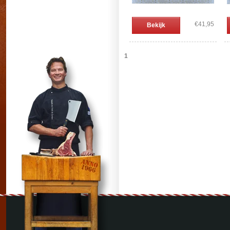
€41,95
Bekijk
1