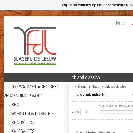
Wij slaan cookies op om onze website te v
Home
chianti classico
*OP WARME DAGEN GEEN
Home
Tags
chianti classico
VERZENDING PostNL*
BBQ
Stel hier uw budget i
Prijs
WORSTEN & BURGERS
RUNDVLEES
KALFSVLEES