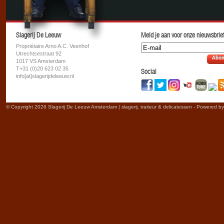
Slagerij De Leeuw
Meld je aan voor onze nieuwsbrief
Propriétaire Arno A.C. Veenhof
Utrechtsestraat 92
Abon
1017 VS Amsterdam
T+31 (0)20 623 02 35
Social
info[at]slagerijdeleeuw.nl
© Copyright 2026 Slagerij De Leeuw Amsterdam | slagerij, traiteur & delicatessen - Powered b