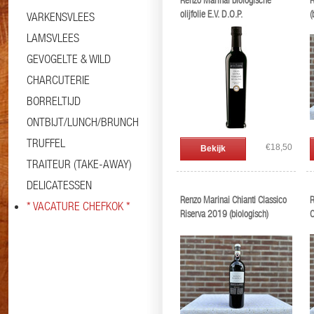
Renzo Marinai biologische
R
olijfolie E.V. D.O.P.
(
VARKENSVLEES
LAMSVLEES
GEVOGELTE & WILD
CHARCUTERIE
BORRELTIJD
ONTBIJT/LUNCH/BRUNCH
TRUFFEL
€18,50
Bekijk
TRAITEUR (TAKE-AWAY)
DELICATESSEN
Renzo Marinai Chianti Classico
R
* VACATURE CHEFKOK *
Riserva 2019 (biologisch)
C