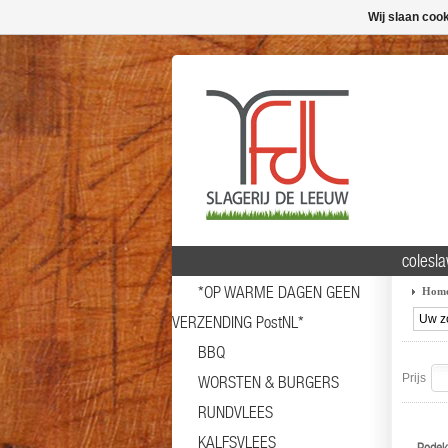
Wij slaan coo
colesl
*OP WARME DAGEN GEEN
Hom
VERZENDING PostNL*
BBQ
Prijs
WORSTEN & BURGERS
RUNDVLEES
KALFSVLEES