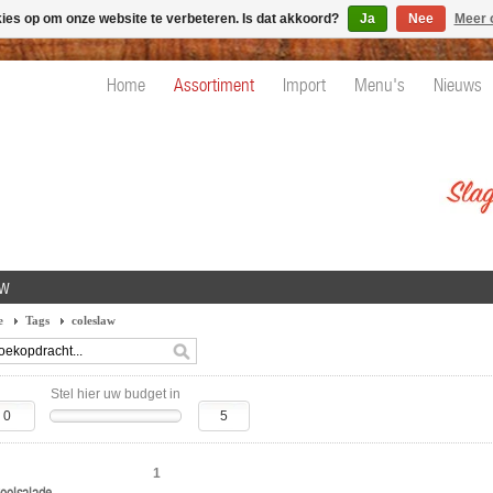
kies op om onze website te verbeteren. Is dat akkoord?
Ja
Nee
Meer 
Home
Assortiment
Import
Menu's
Nieuws
aw
e
Tags
coleslaw
Stel hier uw budget in
1