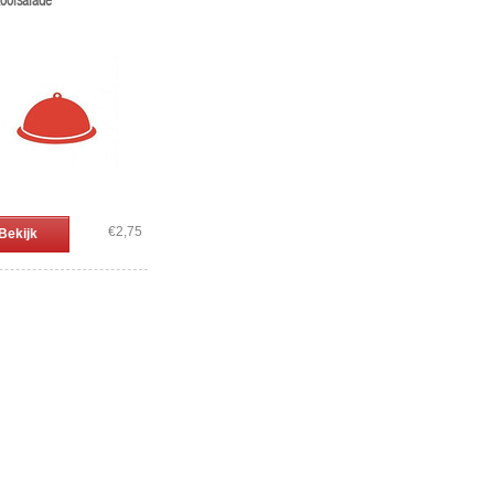
oolsalade
€2,75
Bekijk