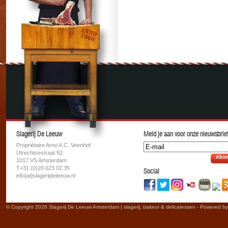
Slagerij De Leeuw
Meld je aan voor onze nieuwsbrief
Propriétaire Arno A.C. Veenhof
Utrechtsestraat 92
Abon
1017 VS Amsterdam
T+31 (0)20 623 02 35
Social
info[at]slagerijdeleeuw.nl
© Copyright 2026 Slagerij De Leeuw Amsterdam | slagerij, traiteur & delicatessen - Powered b