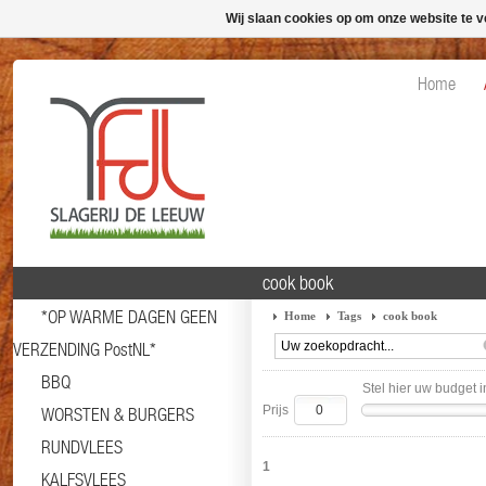
Wij slaan cookies op om onze website te v
Home
cook book
*OP WARME DAGEN GEEN
Home
Tags
cook book
VERZENDING PostNL*
BBQ
Stel hier uw budget i
Prijs
WORSTEN & BURGERS
RUNDVLEES
1
KALFSVLEES