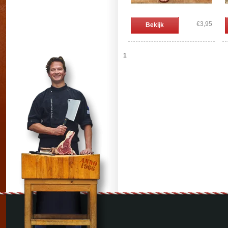
€3,95
Bekijk
1