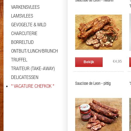
Saucisse de Leon - naturel
'
'
VARKENSVLEES
LAMSVLEES
GEVOGELTE & WILD
CHARCUTERIE
BORRELTIJD
ONTBIJT/LUNCH/BRUNCH
TRUFFEL
€4,95
Bekijk
TRAITEUR (TAKE-AWAY)
DELICATESSEN
Saucisse de Leon - pittig
'
* VACATURE CHEFKOK *