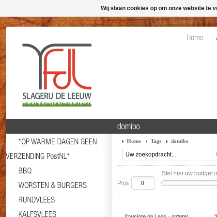
Wij slaan cookies op om onze website te v
Home
domibo
*OP WARME DAGEN GEEN
Home
Tags
domibo
VERZENDING PostNL*
BBQ
Stel hier uw budget i
Prijs
WORSTEN & BURGERS
RUNDVLEES
KALFSVLEES