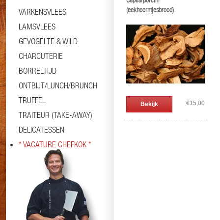
Cèpes/porcini
(eekhoorntjesbrood)
VARKENSVLEES
LAMSVLEES
GEVOGELTE & WILD
CHARCUTERIE
BORRELTIJD
ONTBIJT/LUNCH/BRUNCH
TRUFFEL
€15,00
Bekijk
TRAITEUR (TAKE-AWAY)
DELICATESSEN
* VACATURE CHEFKOK *