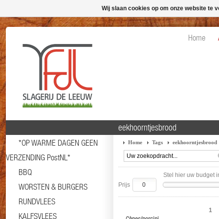
Wij slaan cookies op om onze website te v
Home
eekhoorntjesbrood
*OP WARME DAGEN GEEN
Home
Tags
eekhoorntjesbrood
VERZENDING PostNL*
BBQ
Stel hier uw budget i
Prijs
WORSTEN & BURGERS
RUNDVLEES
1
KALFSVLEES