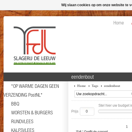
Wij slaan cookies op om onze website te v
Home
eendenbout
*OP WARME DAGEN GEEN
Home
Tags
eendenbout
VERZENDING PostNL*
BBQ
Stel hier uw budget i
Prijs
WORSTEN & BURGERS
RUNDVLEES
1
KALFSVLEES