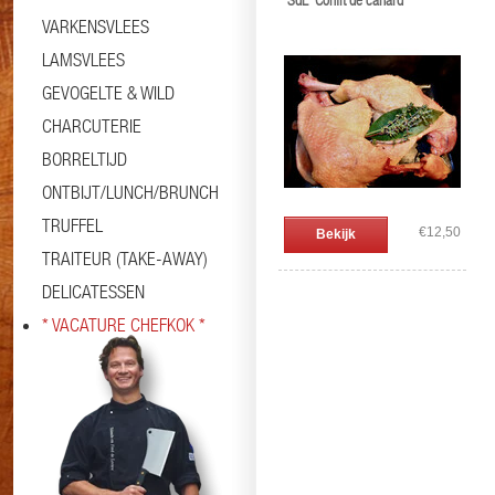
'SdL' Confit de canard
VARKENSVLEES
LAMSVLEES
GEVOGELTE & WILD
CHARCUTERIE
BORRELTIJD
ONTBIJT/LUNCH/BRUNCH
TRUFFEL
€12,50
Bekijk
TRAITEUR (TAKE-AWAY)
DELICATESSEN
* VACATURE CHEFKOK *