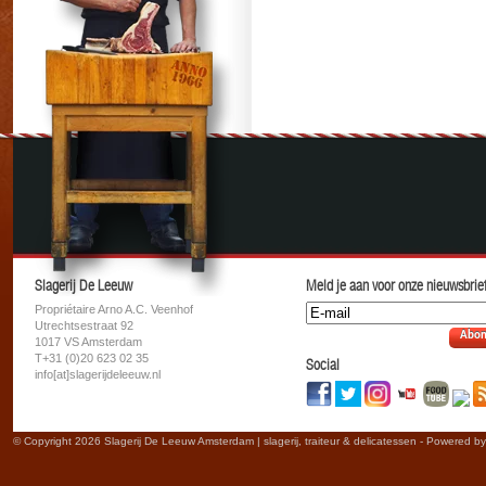
Slagerij De Leeuw
Meld je aan voor onze nieuwsbrief
Propriétaire Arno A.C. Veenhof
Utrechtsestraat 92
Abon
1017 VS Amsterdam
T+31 (0)20 623 02 35
Social
info[at]slagerijdeleeuw.nl
© Copyright 2026 Slagerij De Leeuw Amsterdam | slagerij, traiteur & delicatessen - Powered b