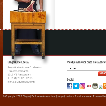
Slagerij De Leeuw
Meld je aan voor onze nieuwsbrief
Propriétaire Arno A.C. Veenhof
Utrechtsestraat 92
Abon
1017 VS Amsterdam
T+31 (0)20 623 02 35
Social
info[at]slagerijdeleeuw.nl
© Copyright 2026 Slagerij De Leeuw Amsterdam | slagerij, traiteur & delicatessen - Powered b