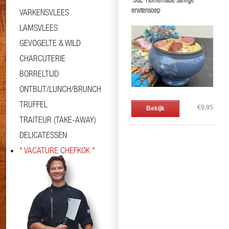
'SdL' Homemade stevige
erwtensoep
VARKENSVLEES
LAMSVLEES
GEVOGELTE & WILD
CHARCUTERIE
BORRELTIJD
ONTBIJT/LUNCH/BRUNCH
TRUFFEL
€9,95
Bekijk
TRAITEUR (TAKE-AWAY)
DELICATESSEN
* VACATURE CHEFKOK *