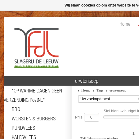
Wij slaan cookies op om onze website te v
Home
erwtensoep
*OP WARME DAGEN GEEN
Home
Tags
erwtensoep
VERZENDING PostNL*
BBQ
Stel hier uw budget i
Prijs
WORSTEN & BURGERS
RUNDVLEES
1
KALFSVLEES