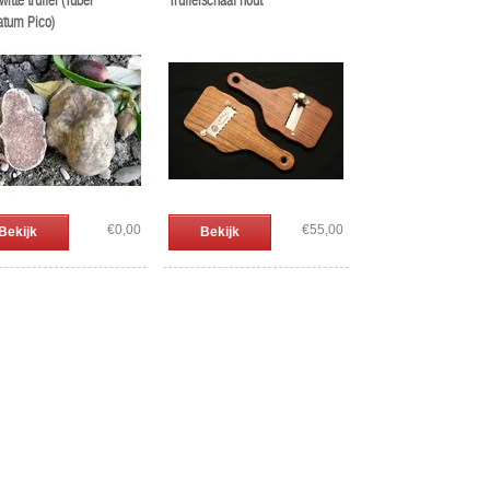
witte truffel (Tuber
Truffelschaaf hout
tum Pico)
€0,00
€55,00
Bekijk
Bekijk