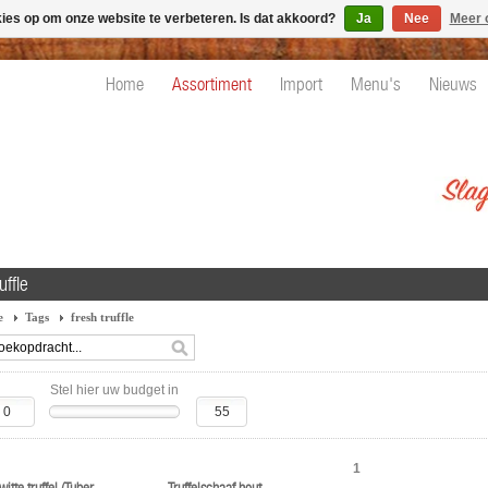
kies op om onze website te verbeteren. Is dat akkoord?
Ja
Nee
Meer 
Home
Assortiment
Import
Menu's
Nieuws
uffle
e
Tags
fresh truffle
Stel hier uw budget in
1