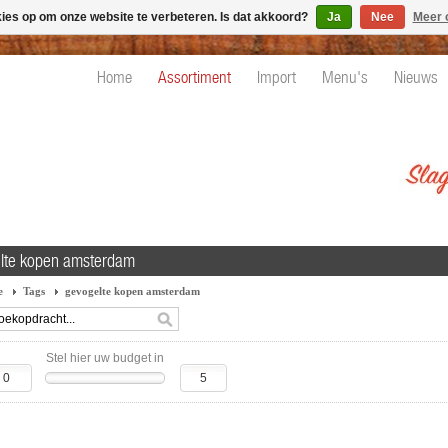
kies op om onze website te verbeteren. Is dat akkoord?
Ja
Nee
Meer 
Home
Assortiment
Import
Menu's
Nieuws
lte kopen amsterdam
e
Tags
gevogelte kopen amsterdam
Stel hier uw budget in