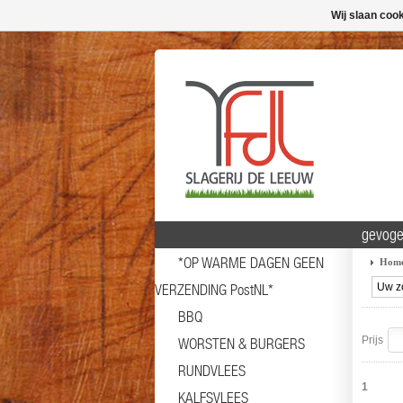
Wij slaan coo
gevoge
*OP WARME DAGEN GEEN
Hom
VERZENDING PostNL*
BBQ
Prijs
WORSTEN & BURGERS
RUNDVLEES
1
KALFSVLEES