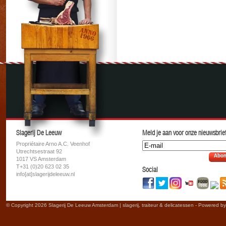
Slagerij De Leeuw
Meld je aan voor onze nieuwsbrief
Propriétaire Arno A.C. Veenhof
Utrechtsestraat 92
Abon
1017 VS Amsterdam
T+31 (0)20 623 02 35
Social
info[at]slagerijdeleeuw.nl
© Copyright 2026 Slagerij De Leeuw Amsterdam | slagerij, traiteur & delicatessen - Powered b