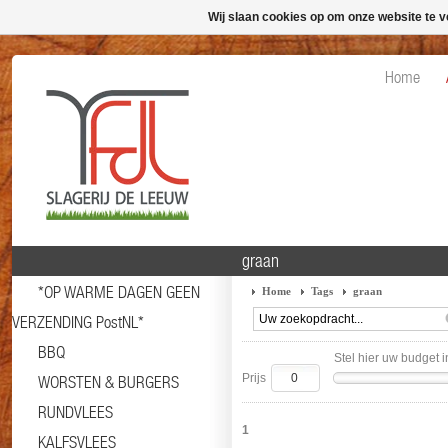
Wij slaan cookies op om onze website te v
Home
graan
*OP WARME DAGEN GEEN
Home
Tags
graan
VERZENDING PostNL*
BBQ
Stel hier uw budget i
Prijs
WORSTEN & BURGERS
RUNDVLEES
1
KALFSVLEES