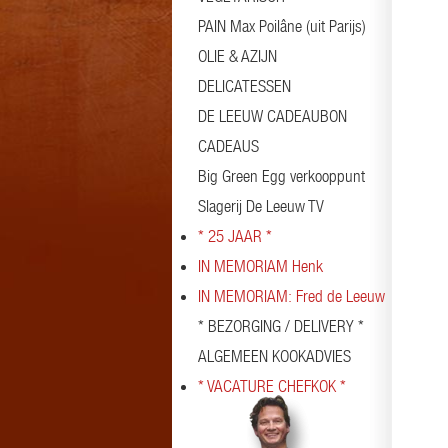
PAIN Max Poilâne (uit Parijs)
OLIE & AZIJN
DELICATESSEN
DE LEEUW CADEAUBON
CADEAUS
Big Green Egg verkooppunt
Slagerij De Leeuw TV
* 25 JAAR *
IN MEMORIAM Henk
IN MEMORIAM: Fred de Leeuw
* BEZORGING / DELIVERY *
ALGEMEEN KOOKADVIES
* VACATURE CHEFKOK *