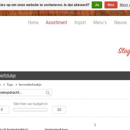
kies op om onze website te verbeteren. Is dat akkoord?
Ja
Nee
Meer 
Home
Assortiment
Import
Menu's
Nieuws
iefstukje
e
Tags
hertenbiefstukje
Stel hier uw budget in
1