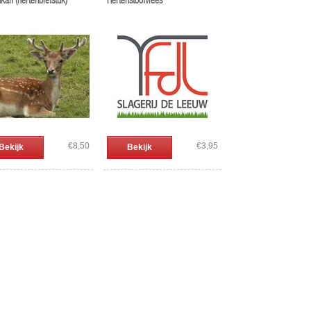
kalf (hertenbiefstuk)
Hertenstoofvlees
€8,50
€3,95
Bekijk
Bekijk