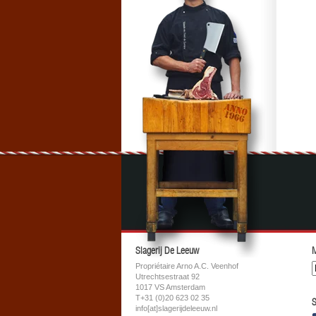
Slagerij De Leeuw
M
Propriétaire Arno A.C. Veenhof
Utrechtsestraat 92
1017 VS Amsterdam
T+31 (0)20 623 02 35
S
info[at]slagerijdeleeuw.nl