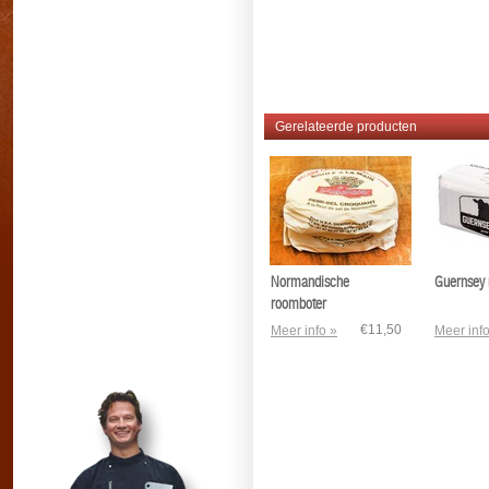
#ossewit #rundervet #
alternatief voor #bot
Gerelateerde producten
Normandische
Guernsey 
roomboter
€11,50
Meer info »
Meer info