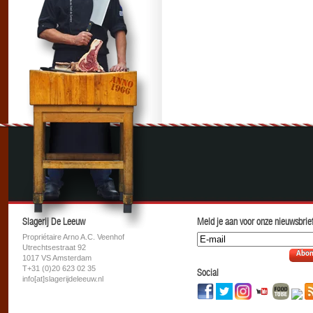
Slagerij De Leeuw
Meld je aan voor onze nieuwsbrief
Propriétaire Arno A.C. Veenhof
Utrechtsestraat 92
Abon
1017 VS Amsterdam
T+31 (0)20 623 02 35
Social
info[at]slagerijdeleeuw.nl