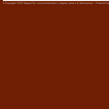
© Copyright 2026 Slagerij De Leeuw Amsterdam | slagerij, traiteur & delicatessen - Powered b