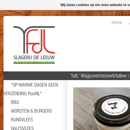
Wij slaan cookies op om onze website te v
Home
'SdL' Wagyuvet/ossewit/tallow |
*OP WARME DAGEN GEEN
VERZENDING PostNL*
BBQ
WORSTEN & BURGERS
RUNDVLEES
KALFSVLEES