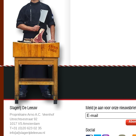
Slagerij De Leeuw
Meld je aan voor onze nieuwsbrief
Propriétaire Arno A.C. Veenhof
Utrechtsestraat 92
Abon
1017 VS Amsterdam
T+31 (0)20 623 02 35
Social
info[at]slagerijdeleeuw.nl