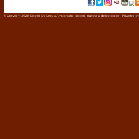
© Copyright 2026 Slagerij De Leeuw Amsterdam | slagerij, traiteur & delicatessen - Powered b