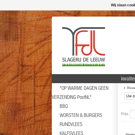
Wij slaan coo
kwalitei
*OP WARME DAGEN GEEN
Hom
VERZENDING PostNL*
BBQ
Prijs
WORSTEN & BURGERS
RUNDVLEES
KALFSVLEES