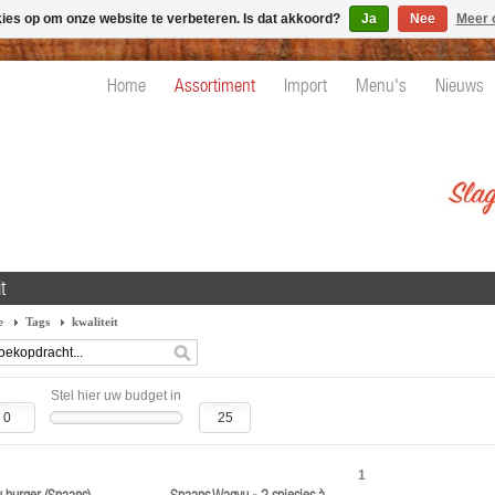
kies op om onze website te verbeteren. Is dat akkoord?
Ja
Nee
Meer 
Home
Assortiment
Import
Menu's
Nieuws
t
e
Tags
kwaliteit
Stel hier uw budget in
1