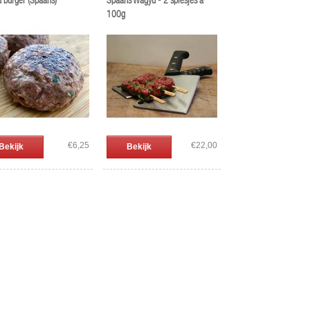
 burger (Spaans)
Spaans Wagyu - 2 spiesjes à
100g
€6,25
€22,00
Bekijk
Bekijk