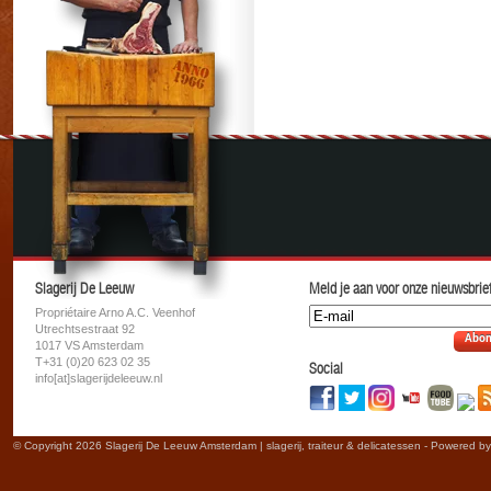
Slagerij De Leeuw
Meld je aan voor onze nieuwsbrief
Propriétaire Arno A.C. Veenhof
Utrechtsestraat 92
Abon
1017 VS Amsterdam
T+31 (0)20 623 02 35
Social
info[at]slagerijdeleeuw.nl
© Copyright 2026 Slagerij De Leeuw Amsterdam | slagerij, traiteur & delicatessen - Powered b