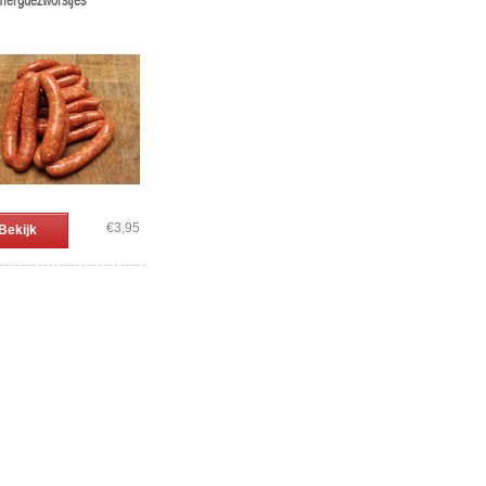
erguezworstjes
€3,95
Bekijk