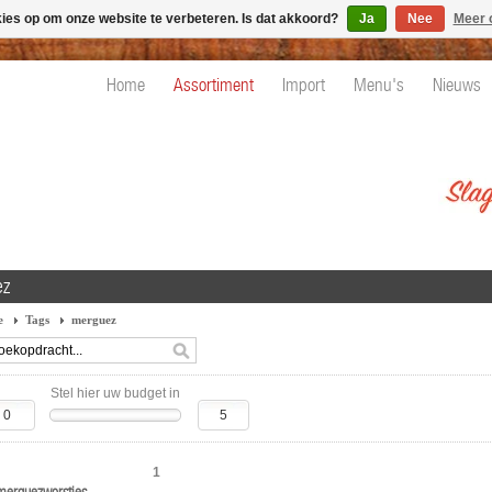
kies op om onze website te verbeteren. Is dat akkoord?
Ja
Nee
Meer 
Home
Assortiment
Import
Menu's
Nieuws
ez
e
Tags
merguez
Stel hier uw budget in
1