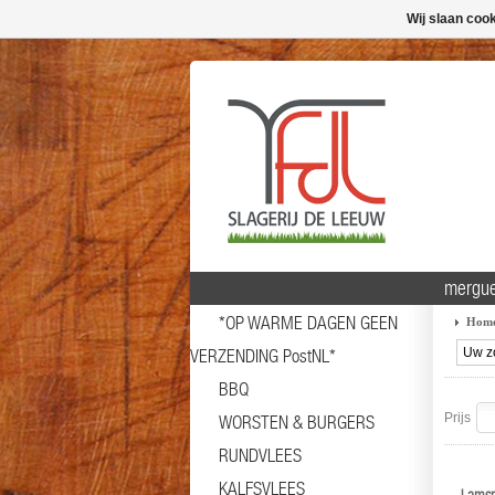
Wij slaan coo
mergu
*OP WARME DAGEN GEEN
Hom
VERZENDING PostNL*
BBQ
Prijs
WORSTEN & BURGERS
RUNDVLEES
KALFSVLEES