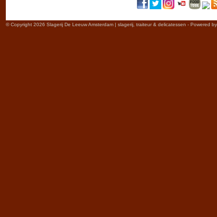
© Copyright 2026 Slagerij De Leeuw Amsterdam | slagerij, traiteur & delicatessen - Powered b