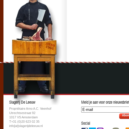
Slagerij De Leeuw
Meld je aan voor onze nieuwsbrief
Propriétaire Arno A.C. Veenhof
Utrechtsestraat 92
Abon
1017 VS Amsterdam
T+31 (0)20 623 02 35
Social
info[at]slagerijdeleeuw.nl