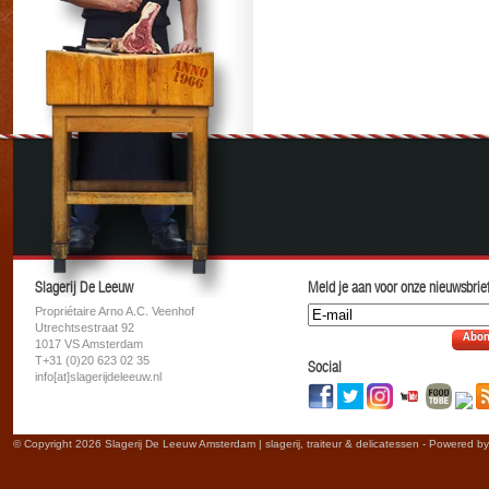
Slagerij De Leeuw
Meld je aan voor onze nieuwsbrief
Propriétaire Arno A.C. Veenhof
Utrechtsestraat 92
Abon
1017 VS Amsterdam
T+31 (0)20 623 02 35
Social
info[at]slagerijdeleeuw.nl
© Copyright 2026 Slagerij De Leeuw Amsterdam | slagerij, traiteur & delicatessen - Powered b