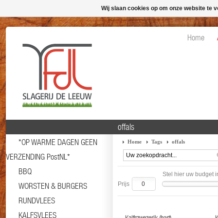
Wij slaan cookies op om onze website te v
Home
offals
*OP WARME DAGEN GEEN
Home
Tags
offals
VERZENDING PostNL*
BBQ
Stel hier uw budget i
Prijs
WORSTEN & BURGERS
RUNDVLEES
KALFSVLEES