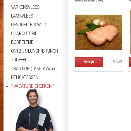
Kalfszwezerik (hart)
K
VARKENSVLEES
LAMSVLEES
GEVOGELTE & WILD
CHARCUTERIE
BORRELTIJD
ONTBIJT/LUNCH/BRUNCH
TRUFFEL
€7,50
Bekijk
TRAITEUR (TAKE-AWAY)
DELICATESSEN
* VACATURE CHEFKOK *