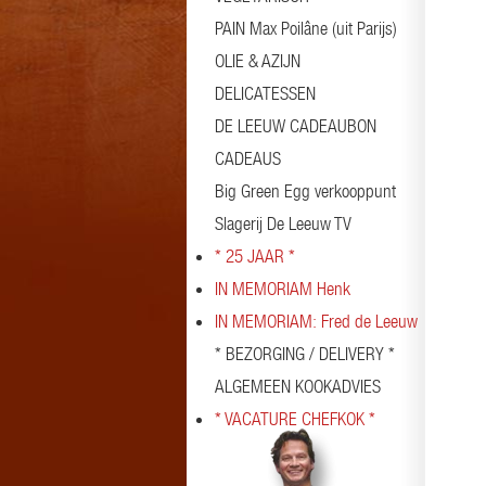
PAIN Max Poilâne (uit Parijs)
OLIE & AZIJN
DELICATESSEN
DE LEEUW CADEAUBON
CADEAUS
Big Green Egg verkooppunt
Slagerij De Leeuw TV
* 25 JAAR *
IN MEMORIAM Henk
IN MEMORIAM: Fred de Leeuw
* BEZORGING / DELIVERY *
ALGEMEEN KOOKADVIES
* VACATURE CHEFKOK *