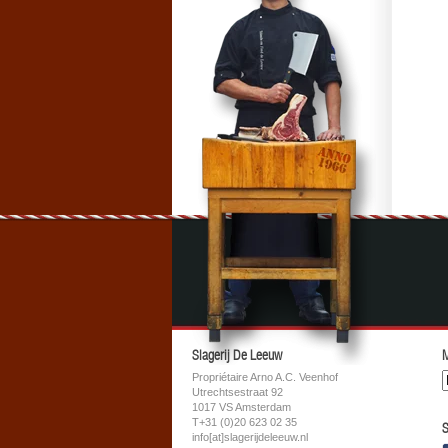
Slagerij De Leeuw
M
Propriétaire Arno A.C. Veenhof
Utrechtsestraat 92
1017 VS Amsterdam
T+31 (0)20 623 02 35
S
info[at]slagerijdeleeuw.nl