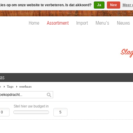
kies op om onze website te verbeteren. Is dat akkoord?
Ja
Nee
Meer 
Home
Assortiment
Import
Menu's
Nieuws
as
e
Tags
ossehaas
Stel hier uw budget in