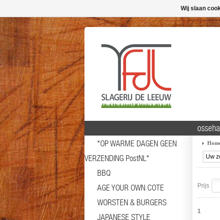
Wij slaan coo
osseha
*OP WARME DAGEN GEEN
Hom
VERZENDING PostNL*
BBQ
Prijs
AGE YOUR OWN COTE
WORSTEN & BURGERS
1
JAPANESE STYLE