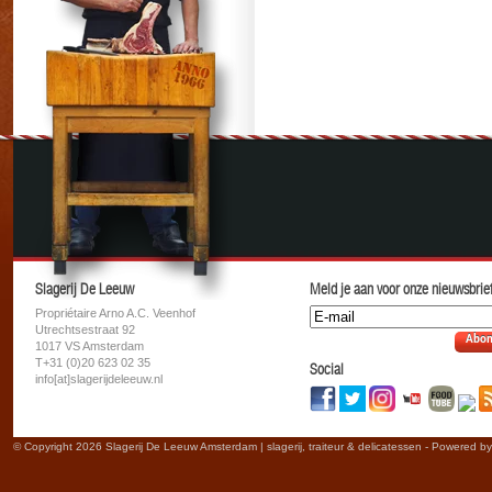
Slagerij De Leeuw
Meld je aan voor onze nieuwsbrief
Propriétaire Arno A.C. Veenhof
Utrechtsestraat 92
Abon
1017 VS Amsterdam
T+31 (0)20 623 02 35
Social
info[at]slagerijdeleeuw.nl
© Copyright 2026 Slagerij De Leeuw Amsterdam | slagerij, traiteur & delicatessen - Powered b