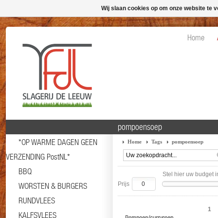
Wij slaan cookies op om onze website te v
Home
pompoensoep
*OP WARME DAGEN GEEN
Home
Tags
pompoensoep
VERZENDING PostNL*
BBQ
Stel hier uw budget i
Prijs
WORSTEN & BURGERS
RUNDVLEES
1
KALFSVLEES