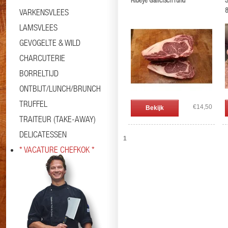
Ribeye Galicisch rund
S
8
VARKENSVLEES
LAMSVLEES
GEVOGELTE & WILD
CHARCUTERIE
BORRELTIJD
ONTBIJT/LUNCH/BRUNCH
TRUFFEL
€14,50
Bekijk
TRAITEUR (TAKE-AWAY)
DELICATESSEN
1
* VACATURE CHEFKOK *