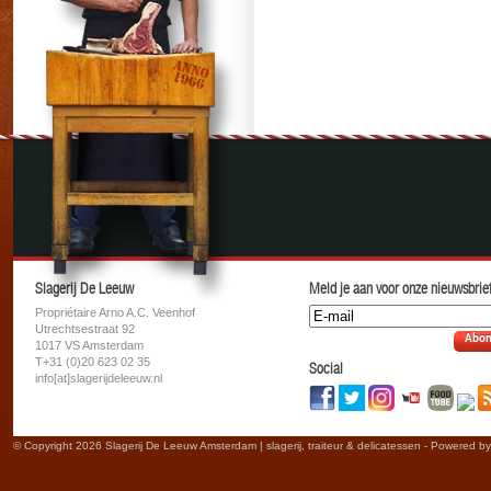
Slagerij De Leeuw
Meld je aan voor onze nieuwsbrief
Propriétaire Arno A.C. Veenhof
Utrechtsestraat 92
Abon
1017 VS Amsterdam
T+31 (0)20 623 02 35
Social
info[at]slagerijdeleeuw.nl
© Copyright 2026 Slagerij De Leeuw Amsterdam | slagerij, traiteur & delicatessen - Powered b