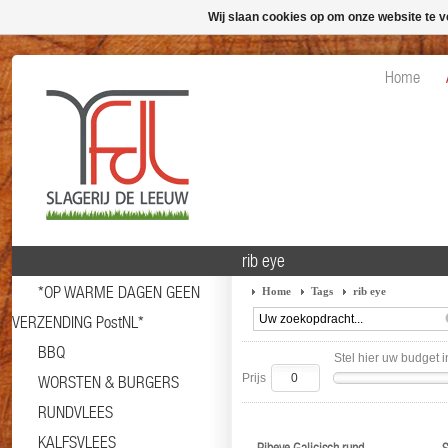
Wij slaan cookies op om onze website te v
Home
rib eye
*OP WARME DAGEN GEEN
Home
Tags
rib eye
VERZENDING PostNL*
BBQ
Stel hier uw budget i
Prijs
WORSTEN & BURGERS
RUNDVLEES
KALFSVLEES