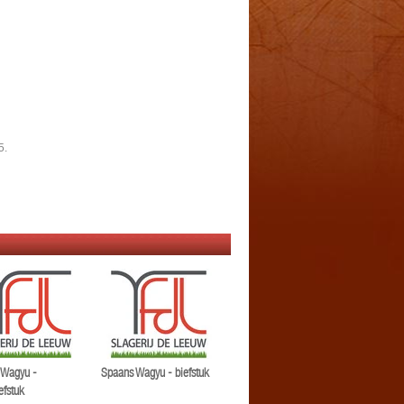
5.
 Wagyu -
Spaans Wagyu - biefstuk
efstuk