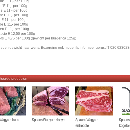
stuk E 11,- per 100g
ief E 11,- per 100g
ade E 11,- per 100g
tte E 11,- per 100g
ap E 11,- per 100g
de E 11,- per 100g
zen E 11,- per 100g
accio E 12,50 per 100g
ers E 4,75 per 100g (gewicht per burger ca 125g)
eden gewicht naar wens. Bezorging ook mogelijk; informeer gerust! T 020 623023
teerde producten
Wagyu - haas
Spaans Wagyu - ribeye
Spaans Wagyu -
Spaans
entrecote
kogelbi