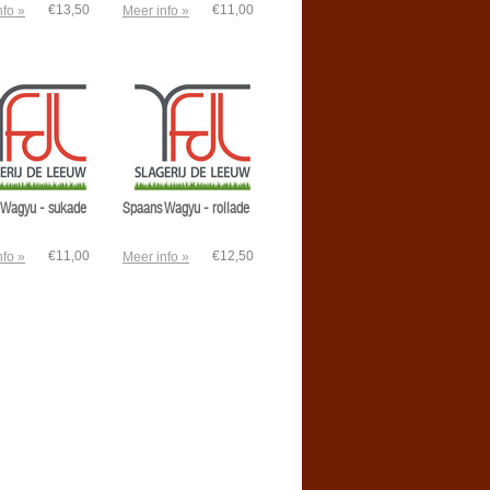
€13,50
€11,00
nfo »
Meer info »
 Wagyu - sukade
Spaans Wagyu - rollade
€11,00
€12,50
nfo »
Meer info »