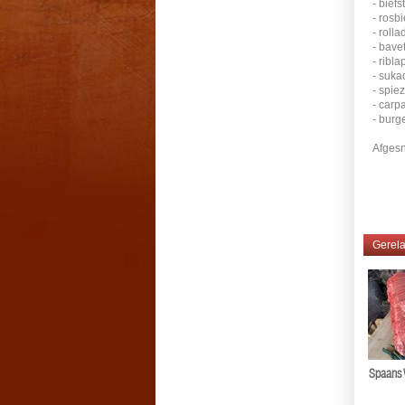
- bief
- rosb
- roll
- bave
- ribl
- suka
- spie
- carp
- burg
Afgesn
Gerela
Spaans 