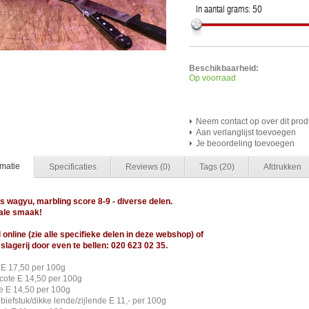
In aantal grams:
50
Beschikbaarheid:
Op voorraad
Neem contact op over dit prod
Aan verlanglijst toevoegen
Je beoordeling toevoegen
rmatie
Specificaties
Reviews
(0)
Tags
(20)
Afdrukken
 wagyu, marbling score 8-9 - diverse delen.
ale smaak!
 online (zie alle specifieke delen in deze webshop) of
 slagerij door even te bellen: 020 623 02 35.
 E 17,50 per 100g
ecote E 14,50 per 100g
ye E 14,50 per 100g
lbiefstuk/dikke lende/zijlende E 11,- per 100g