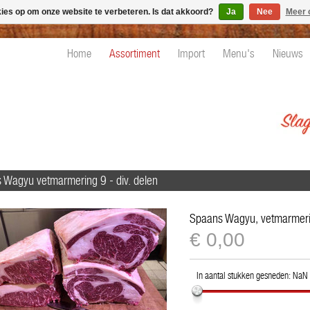
kies op om onze website te verbeteren. Is dat akkoord?
Ja
Nee
Meer 
Home
Assortiment
Import
Menu's
Nieuws
 Wagyu vetmarmering 9 - div. delen
Spaans Wagyu, vetmarmerin
€
€0,00
0,00
In aantal stukken gesneden:
NaN