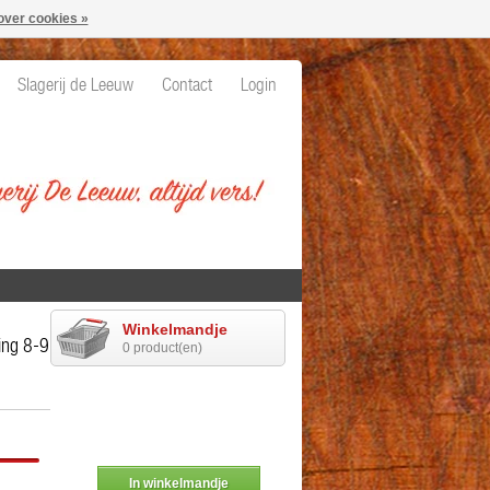
over cookies »
Slagerij de Leeuw
Contact
Login
Winkelmandje
g 8-9, diverse delen
0 product(en)
In winkelmandje