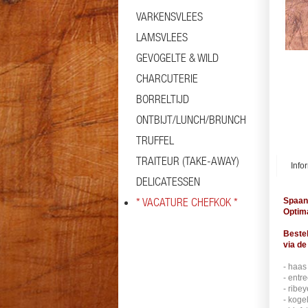
VARKENSVLEES
LAMSVLEES
GEVOGELTE & WILD
CHARCUTERIE
BORRELTIJD
ONTBIJT/LUNCH/BRUNCH
TRUFFEL
TRAITEUR (TAKE-AWAY)
Info
DELICATESSEN
* VACATURE CHEFKOK *
Spaans
Optim
Bestel
via de
- haas
- entr
- ribe
- koge