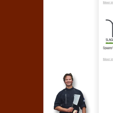
Meer in
Spaans 
Meer in