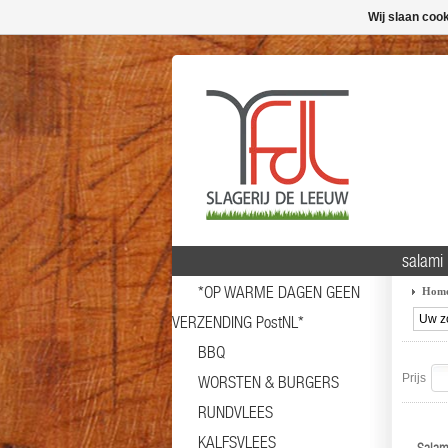
Wij slaan coo
salami
*OP WARME DAGEN GEEN
Hom
VERZENDING PostNL*
BBQ
Prijs
WORSTEN & BURGERS
RUNDVLEES
KALFSVLEES