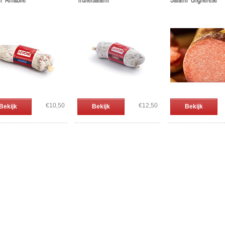
i 'Amabile'
Truffelsalami
Salami 'Ungherese'
€10,50
€12,50
Bekijk
Bekijk
Bekijk