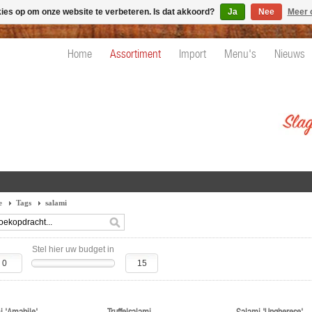
kies op om onze website te verbeteren. Is dat akkoord?
Ja
Nee
Meer 
Home
Assortiment
Import
Menu's
Nieuws
e
Tags
salami
Stel hier uw budget in