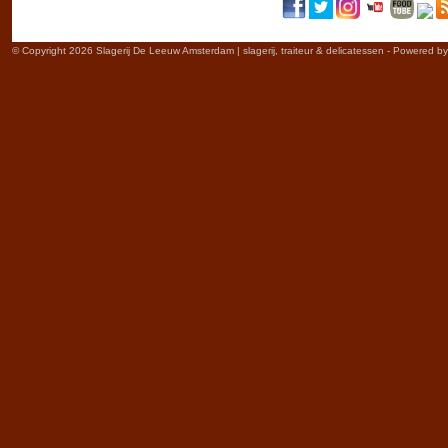
© Copyright 2026 Slagerij De Leeuw Amsterdam | slagerij, traiteur & delicatessen - Powered b