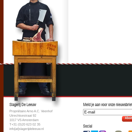
Slagerij De Leeuw
Meld je aan voor onze nieuwsbrief
Propriétaire Arno A.C. Veenhof
Utrechtsestraat 92
Abon
1017 VS Amsterdam
T+31 (0)20 623 02 35
Social
info[at]slagerijdeleeuw.nl