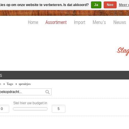
kies op om onze website te verbeteren. Is dat akkoord?
Ja
Nee
Meer 
Home
Assortiment
Import
Menu's
Nieuws
es
e
Tags
spruitjes
Stel hier uw budget in