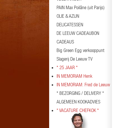
PAIN Max Poilâne (uit Parijs)
OLIE & AZIJN
DELICATESSEN
DE LEEUW CADEAUBON
CADEAUS
Big Green Egg verkooppunt
Slagerij De Leeuw TV
* 25 JAAR *
IN MEMORIAM Henk
IN MEMORIAM: Fred de Leeuw
* BEZORGING / DELIVERY *
ALGEMEEN KOOKADVIES
* VACATURE CHEFKOK *