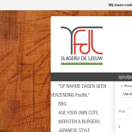
Wij slaan coo
spruitj
*OP WARME DAGEN GEEN
Hom
VERZENDING PostNL*
BBQ
Prijs
AGE YOUR OWN COTE
WORSTEN & BURGERS
1
JAPANESE STYLE