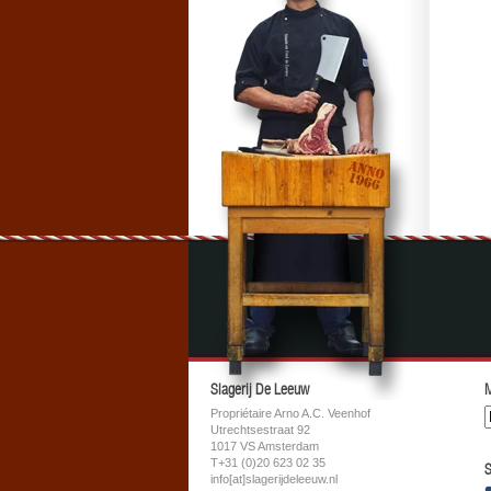
Slagerij De Leeuw
M
Propriétaire Arno A.C. Veenhof
Utrechtsestraat 92
1017 VS Amsterdam
T+31 (0)20 623 02 35
S
info[at]slagerijdeleeuw.nl