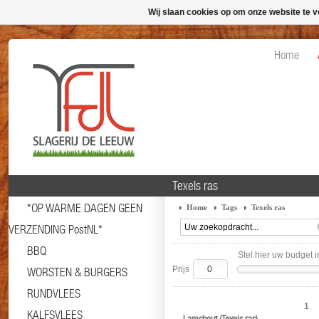
Wij slaan cookies op om onze website te v
Home
Texels ras
*OP WARME DAGEN GEEN
Home
Tags
Texels ras
VERZENDING PostNL*
BBQ
Stel hier uw budget i
Prijs
WORSTEN & BURGERS
RUNDVLEES
1
KALFSVLEES