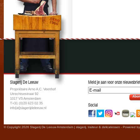
Slagerij De Leeuw
Meld je aan voor onze nieuwsbrief
Propriétaire Arno A.C. Veenhof
Utrechtsestraat 92
Abon
1017 VS Amsterdam
T+31 (0)20 623 02 35
Social
info[at]slagerijdeleeuw.nl
© Copyright 2026 Slagerij De Leeuw Amsterdam | slagerij, traiteur & delicatessen - Powered b