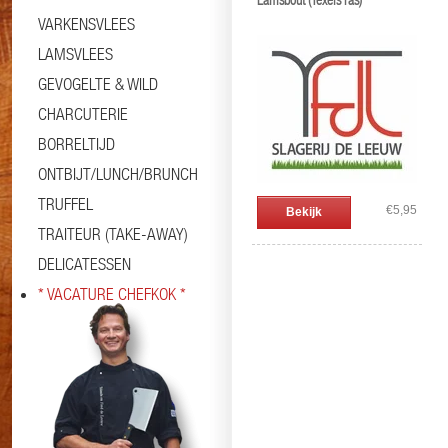
Lamsbout (Texels ras)
VARKENSVLEES
LAMSVLEES
GEVOGELTE & WILD
CHARCUTERIE
BORRELTIJD
ONTBIJT/LUNCH/BRUNCH
TRUFFEL
€5,95
Bekijk
TRAITEUR (TAKE-AWAY)
DELICATESSEN
* VACATURE CHEFKOK *