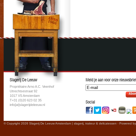
Slagerij De Leeuw
Meld je aan voor onze nieuwsbrief
Propriétaire Arno A.C. Veenhof
Utrechtsestraat 92
Abon
1017 VS Amsterdam
T+31 (0)20 623 02 35
Social
info[at]slagerijdeleeuw.nl
© Copyright 2026 Slagerij De Leeuw Amsterdam | slagerij, traiteur & delicatessen - Powered b