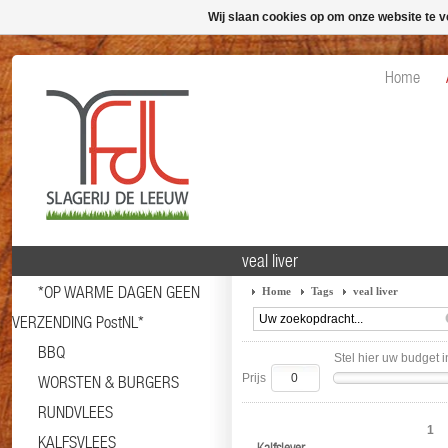
Wij slaan cookies op om onze website te v
Home
veal liver
*OP WARME DAGEN GEEN
Home
Tags
veal liver
VERZENDING PostNL*
BBQ
Stel hier uw budget i
Prijs
WORSTEN & BURGERS
RUNDVLEES
1
KALFSVLEES