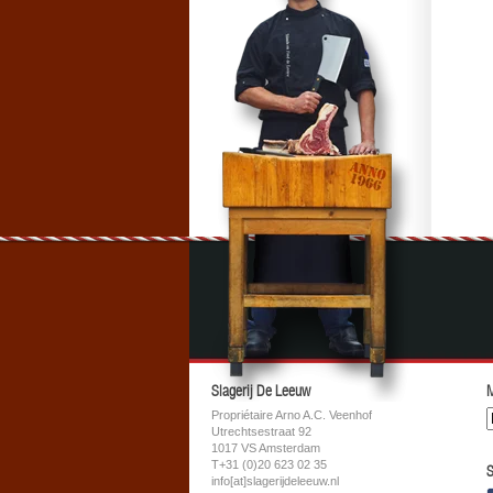
Slagerij De Leeuw
M
Propriétaire Arno A.C. Veenhof
Utrechtsestraat 92
1017 VS Amsterdam
T+31 (0)20 623 02 35
S
info[at]slagerijdeleeuw.nl