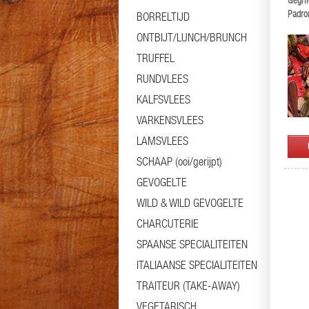
Gegril
Padro
BORRELTIJD
papri
ONTBIJT/LUNCH/BRUNCH
TRUFFEL
RUNDVLEES
KALFSVLEES
VARKENSVLEES
LAMSVLEES
SCHAAP (ooi/gerijpt)
GEVOGELTE
WILD & WILD GEVOGELTE
CHARCUTERIE
SPAANSE SPECIALITEITEN
ITALIAANSE SPECIALITEITEN
TRAITEUR (TAKE-AWAY)
VEGETARISCH