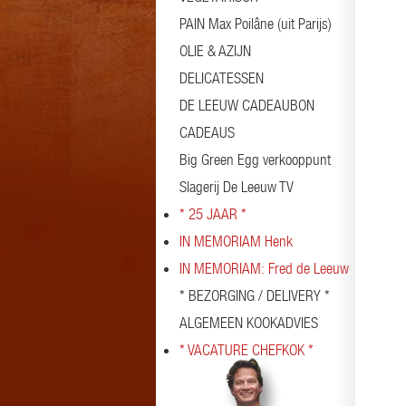
PAIN Max Poilâne (uit Parijs)
OLIE & AZIJN
DELICATESSEN
DE LEEUW CADEAUBON
CADEAUS
Big Green Egg verkooppunt
Slagerij De Leeuw TV
* 25 JAAR *
IN MEMORIAM Henk
IN MEMORIAM: Fred de Leeuw
* BEZORGING / DELIVERY *
ALGEMEEN KOOKADVIES
* VACATURE CHEFKOK *