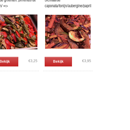
de groenten: pimentos de
Siciliaanse
n/ =>
caponata/tonijn/aubergine/paprika/tomaat
ka/aubergine/courgette
€3,25
€3,95
Bekijk
Bekijk