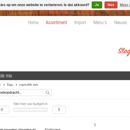
kies op om onze website te verbeteren. Is dat akkoord?
Ja
Nee
Meer 
Home
Assortiment
Import
Menu's
Nieuws
ble mix
e
Tags
vegetable mix
Stel hier uw budget in
1