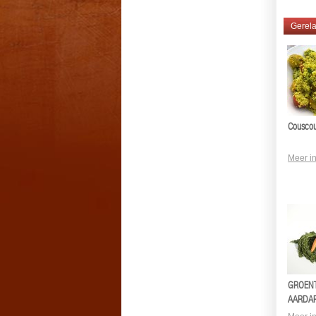
Gerela
Cousco
Meer in
GROEN
AARDA