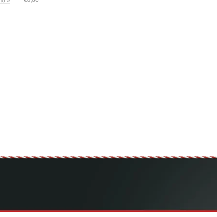
€0,00
fo »