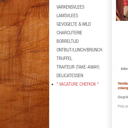
VARKENSVLEES
LAMSVLEES
GEVOGELTE & WILD
CHARCUTERIE
BORRELTIJD
ONTBIJT/LUNCH/BRUNCH
TRUFFEL
TRAITEUR (TAKE-AWAY)
Info
DELICATESSEN
* VACATURE CHEFKOK *
Vandaa
zolang
Gegri
Prijs 
#groe