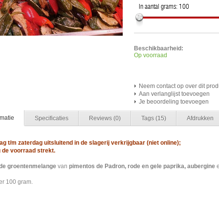
In aantal grams:
100
Beschikbaarheid:
Op voorraad
Neem contact op over dit prod
Aan verlanglijst toevoegen
Je beoordeling toevoegen
rmatie
Specificaties
Reviews
(0)
Tags
(15)
Afdrukken
g t/m zaterdag uitsluitend in de slagerij verkrijgbaar (niet online);
 de voorraad strekt.
lde groentenmelange
van
pimentos de Padron, rode en gele paprika, aubergine
per 100 gram.
nte