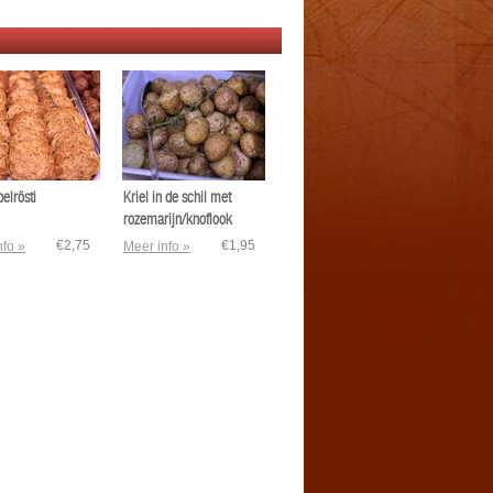
elrösti
Kriel in de schil met
rozemarijn/knoflook
€2,75
€1,95
nfo »
Meer info »