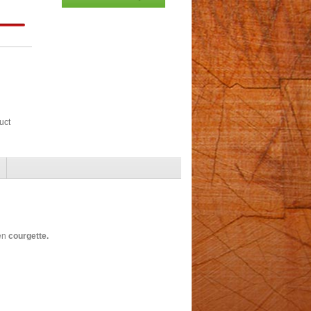
uct
en
courgette.