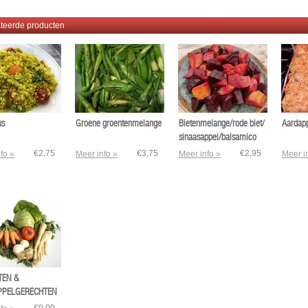
teerde producten
us
Groene groentenmelange
Bietenmelange/rode biet/
Aardapp
sinaasappel/balsamico
€2,75
€3,75
€2,95
fo »
Meer info »
Meer info »
Meer i
TEN &
PPELGERECHTEN