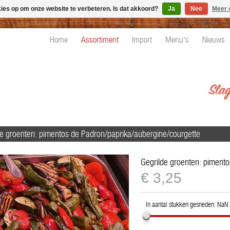
kies op om onze website te verbeteren. Is dat akkoord?
Ja
Nee
Meer 
Home
Assortiment
Import
Menu's
Nieuws
de groenten: pimentos de Padron/paprika/aubergine/courgette
Gegrilde groenten: piment
€
€3,25
3,25
In aantal stukken gesneden:
NaN