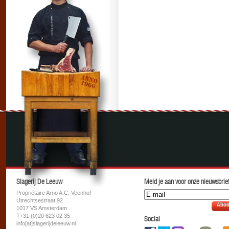
Slagerij De Leeuw
Meld je aan voor onze nieuwsbrief
Propriétaire Arno A.C. Veenhof
Utrechtsestraat 92
Abon
1017 VS Amsterdam
T+31 (0)20 623 02 35
Social
info[at]slagerijdeleeuw.nl