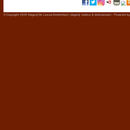
© Copyright 2026 Slagerij De Leeuw Amsterdam | slagerij, traiteur & delicatessen - Powered b