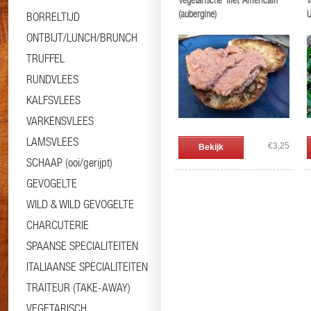
Vegetarische 'filet' Américain
V
(aubergine)
U
BORRELTIJD
ONTBIJT/LUNCH/BRUNCH
TRUFFEL
RUNDVLEES
KALFSVLEES
VARKENSVLEES
LAMSVLEES
€3,25
Bekijk
SCHAAP (ooi/gerijpt)
GEVOGELTE
WILD & WILD GEVOGELTE
CHARCUTERIE
SPAANSE SPECIALITEITEN
ITALIAANSE SPECIALITEITEN
TRAITEUR (TAKE-AWAY)
VEGETARISCH