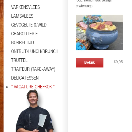
'SdL' Homemade stevige
erwtensoep
VARKENSVLEES
LAMSVLEES
GEVOGELTE & WILD
CHARCUTERIE
BORRELTIJD
ONTBIJT/LUNCH/BRUNCH
TRUFFEL
€9,95
Bekijk
TRAITEUR (TAKE-AWAY)
DELICATESSEN
* VACATURE CHEFKOK *