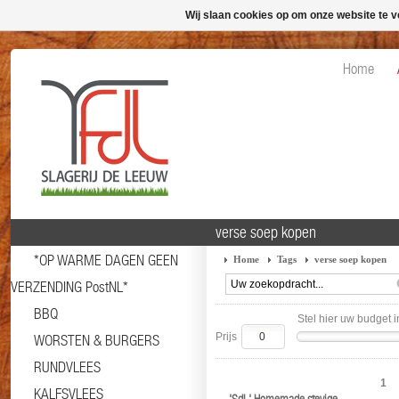
Wij slaan cookies op om onze website te v
Home
verse soep kopen
*OP WARME DAGEN GEEN
Home
Tags
verse soep kopen
VERZENDING PostNL*
BBQ
Stel hier uw budget i
Prijs
WORSTEN & BURGERS
RUNDVLEES
1
KALFSVLEES