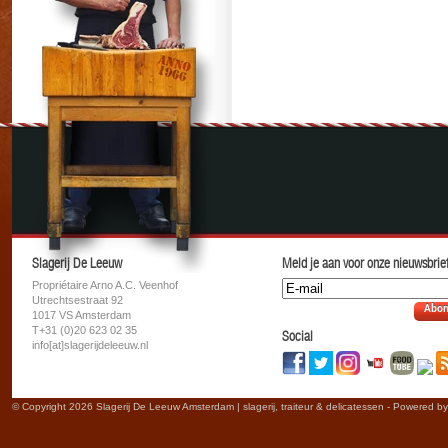
Slagerij De Leeuw
Meld je aan voor onze nieuwsbrief
Propriétaire Arno A.C. Veenhof
Utrechtsestraat 92
Abon
1017 VS Amsterdam
T+31 (0)20 623 02 35
Social
info[at]slagerijdeleeuw.nl
© Copyright 2026 Slagerij De Leeuw Amsterdam | slagerij, traiteur & delicatessen - Powered b