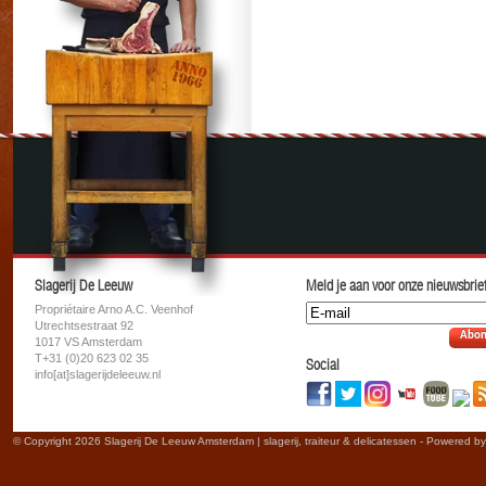
Slagerij De Leeuw
Meld je aan voor onze nieuwsbrief
Propriétaire Arno A.C. Veenhof
Utrechtsestraat 92
Abon
1017 VS Amsterdam
T+31 (0)20 623 02 35
Social
info[at]slagerijdeleeuw.nl
© Copyright 2026 Slagerij De Leeuw Amsterdam | slagerij, traiteur & delicatessen - Powered b