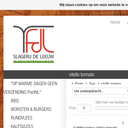
Wij slaan cookies op om onze website te v
Home
vitello tonnato
*OP WARME DAGEN GEEN
Home
Tags
vitello tonnato
VERZENDING PostNL*
BBQ
Stel hier uw budget i
Prijs
WORSTEN & BURGERS
RUNDVLEES
1
KALFSVLEES