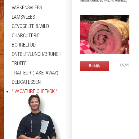
Kalfsfricandeau (vitello tonnato)
VARKENSVLEES
LAMSVLEES
GEVOGELTE & WILD
CHARCUTERIE
BORRELTIJD
ONTBIJT/LUNCH/BRUNCH
TRUFFEL
€5,95
Bekijk
TRAITEUR (TAKE-AWAY)
DELICATESSEN
* VACATURE CHEFKOK *