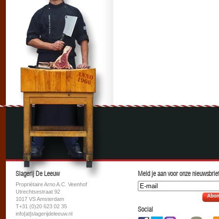
Slagerij De Leeuw
Meld je aan voor onze nieuwsbrief
Propriétaire Arno A.C. Veenhof
Utrechtsestraat 92
Abon
1017 VS Amsterdam
T+31 (0)20 623 02 35
Social
info[at]slagerijdeleeuw.nl