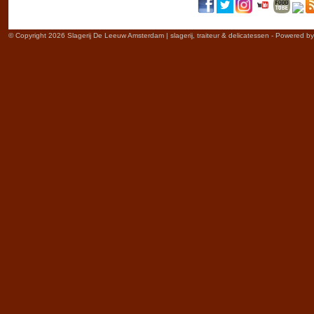
© Copyright 2026 Slagerij De Leeuw Amsterdam | slagerij, traiteur & delicatessen - Powered b