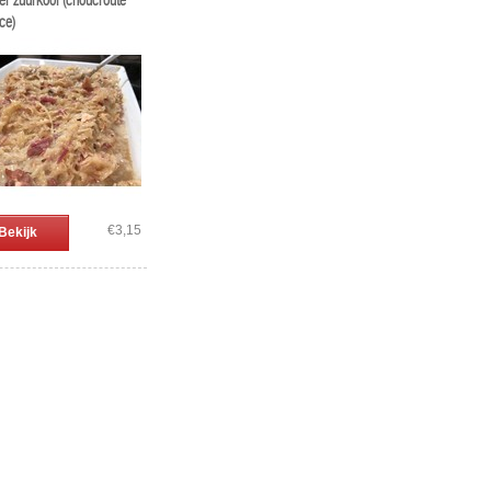
er zuurkool (choucroute
ce)
€3,15
Bekijk