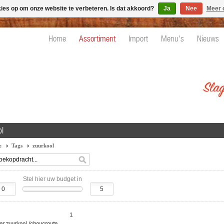
kies op om onze website te verbeteren. Is dat akkoord?
Ja
Nee
Meer 
Home
Assortiment
Import
Menu's
Nieuws
ol
e
Tags
zuurkool
Stel hier uw budget in
1