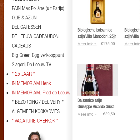
PAIN Max Poilâne (uit Parijs)
OLIE & AZIJN
DELICATESSEN
Biologische balsamico
Biologisc
DE LEEUW CADEAUBON
azijn Villa Manodori, 25jr
azijn Vill
Traditionale
jaar
€175,00
Meer info »
Meer info
CADEAUS
Big Green Egg verkooppunt
Slagerij De Leeuw TV
* 25 JAAR *
IN MEMORIAM Henk
IN MEMORIAM: Fred de Leeuw
Balsamico azijn
* BEZORGING / DELIVERY *
Giuseppe Ricardo Giusti
ALGEMEEN KOOKADVIES
12 jaar
€39,50
Meer info »
* VACATURE CHEFKOK *