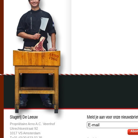
Slagerij De Leeuw
Meld je aan voor onze nieuwsbrief
Propriétaire Arno A.C. Veenhof
Utrechtsestraat 92
Abon
1017 VS Amsterdam
T+31 (0)20 623 02 35