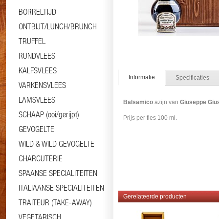
BORRELTIJD
ONTBIJT/LUNCH/BRUNCH
TRUFFEL
RUNDVLEES
KALFSVLEES
Informatie
Specificaties
VARKENSVLEES
LAMSVLEES
Balsamico
azijn van
Giuseppe Gius
SCHAAP (ooi/gerijpt)
Prijs per fles 100 ml.
GEVOGELTE
WILD & WILD GEVOGELTE
CHARCUTERIE
SPAANSE SPECIALITEITEN
ITALIAANSE SPECIALITEITEN
Gerelateerde producten
TRAITEUR (TAKE-AWAY)
VEGETARISCH